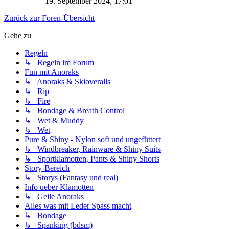
19. September 2024, 17:01
Zurück zur Foren-Übersicht
Gehe zu
Regeln
↳ Regeln im Forum
Fun mit Anoraks
↳ Anoraks & Skioveralls
↳ Rip
↳ Fire
↳ Bondage & Breath Control
↳ Wet & Muddy
↳ Wet
Pure & Shiny - Nylon soft und ungefüttert
↳ Windbreaker, Rainware & Shiny Suits
↳ Sportklamotten, Pants & Shiny Shorts
Story-Bereich
↳ Storys (Fantasy und real)
Info ueber Klamotten
↳ Geile Anoraks
Alles was mit Leder Spass macht
↳ Bondage
↳ Spanking (bdsm)